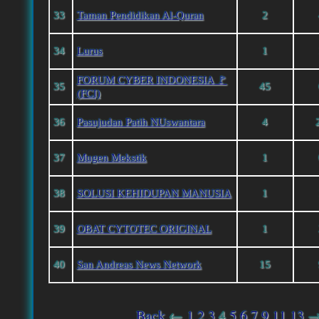
33
Taman Pendidikan Al-Quran
2
34
Lurus
1
FORUM CYBER INDONESIA 🚩
35
45
(FCI)
36
Pasujudan Patih NUswantara
4
37
Mugen Mekstik
1
38
SOLUSI KEHIDUPAN MANUSIA
1
39
OBAT CYTOTEC ORIGINAL
1
40
San Andreas News Network
15
Back
←
1
2
3
4
5
6
7
9
11
13