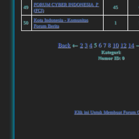
FORUM CYBER INDONESIA 🚩
49
45
(FCI)
Kota Indonesia - Komunitas
50
1
Forum Berita
Back
←
2
3
4
5
6
7
8
10
12
14
Kategori:
Nomor ID: 0
Klik ini Untuk Membuat Forum G