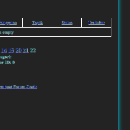
Pengguna
Тopik
Status
Terdaftar
is empty
14
19
20
21
22
egori:
r ID: 0
embuat Forum Gratis