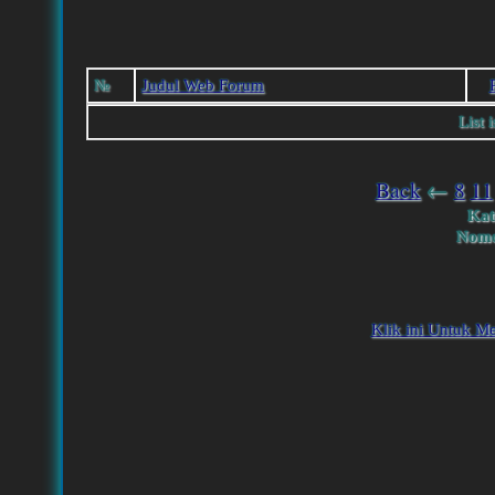
№
Judul Web Forum
List 
Back
←
8
11
Kat
Nomo
Klik ini Untuk M