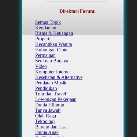
Direktori Forum:
Semua Topik
Kendaraan
Bisnis & Keuangan
Properti
Kecantikan Wanita
Hubungan Cinta
Permainan
Seni dan Budaya
Video
Komputer Internet
Kesehatan & Alternative
Peralatan Musik
Pendidikan
Tour dan Travel
Lowongan Pekerjaan
Dunia Hiburan
Tanya Jawab
Olah Raga
Teknologi
Barang dan Jasa
Dunia Anak