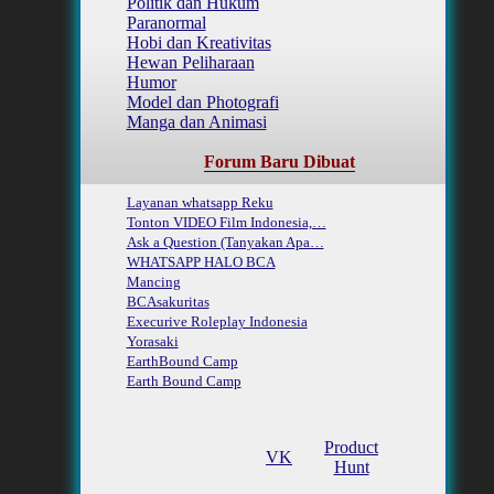
Politik dan Hukum
Paranormal
Hobi dan Kreativitas
Hewan Peliharaan
Humor
Model dan Photografi
Manga dan Animasi
Forum Baru Dibuat
Layanan whatsapp Reku
Tonton VIDEO Film Indonesia,…
Ask a Question (Tanyakan Apa…
WHATSAPP HALO BCA
Mancing
BCAsakuritas
Execurive Roleplay Indonesia
Yorasaki
EarthBound Camp
Earth Bound Camp
Product
VK
Hunt