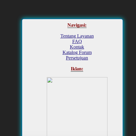
Navigasi:
Tentang Layanan
FAQ
Kontak
Katalog Forum
Persetujuan
Iklan: