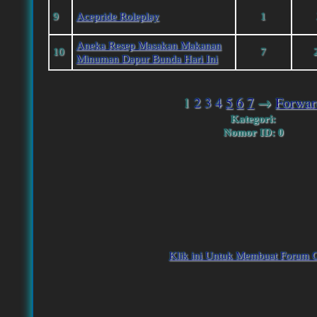
9
Acepride Roleplay
1
Aneka Resep Masakan Makanan
10
7
Minuman Dapur Bunda Hari Ini
1
2
3
4
5
6
7
→
Forwar
Kategori:
Nomor ID: 0
Klik ini Untuk Membuat Forum G