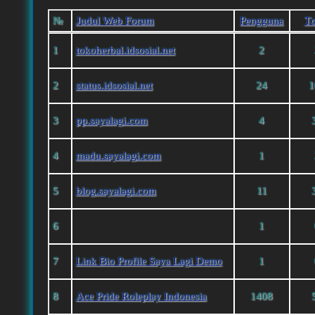
№
Judul Web Forum
Pengguna
Тo
1
tokoherbal.idsosial.net
2
2
status.idsosial.net
24
1
3
pp.sayalagi.com
4
4
madu.sayalagi.com
1
5
blog.sayalagi.com
11
6
1
7
Link Bio Profile Saya Lagi Demo
1
8
Ace Pride Roleplay Indonesia
1408