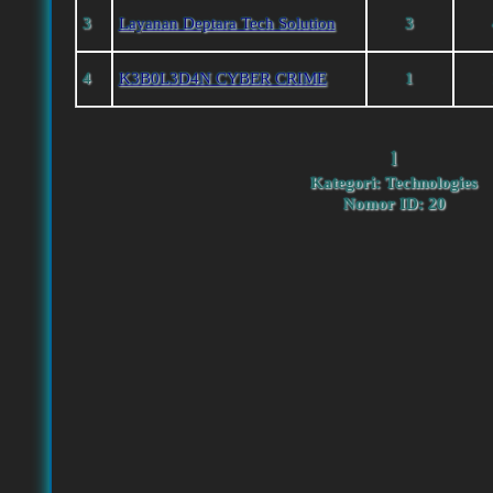
3
Layanan Deptara Tech Solution
3
4
K3B0L3D4N CYBER CRIME
1
1
Kategori: Technologies
Nomor ID: 20