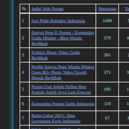
№
Judul Web Forum
Pengguna
Тo
1
Ace Pride Roleplay Indonesia
1408
Soraya Pepe K Forum - Komunitas
2
Gadis Hijaber - Blog Wanita
579
4
Berjilbab
Koleksi Photo Video Gadis
3
301
Berjilbab
Profile Soraya Pepe Wanita Hijaber
4
Open BO- Photo Video Cewek
271
3
Bispak Berjilbab
Forum Cari Jodoh Online Biro
5
185
1
Kontak Jodoh Saya Lagi Kencan
6
Komunitas Forum Gadis Indonesia
110
1
Bursa Loker 2021- Situs
7
67
Lowongan Kerja Indonesia