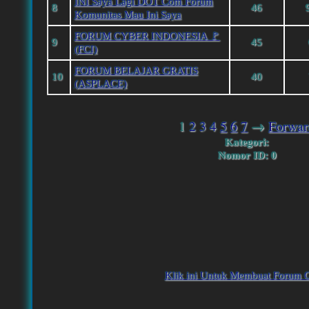
INI Saya Lagi DOT Com Forum
8
46
Komunitas Mau Ini Saya
FORUM CYBER INDONESIA 🚩
9
45
(FCI)
FORUM BELAJAR GRATIS
10
40
(ASPLACE)
1
2
3
4
5
6
7
→
Forwar
Kategori:
Nomor ID: 0
Klik ini Untuk Membuat Forum G