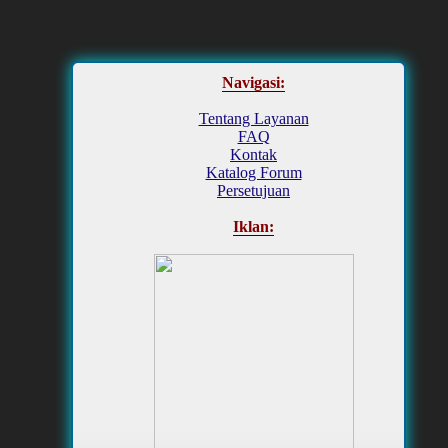
Navigasi:
Tentang Layanan
FAQ
Kontak
Katalog Forum
Persetujuan
Iklan: