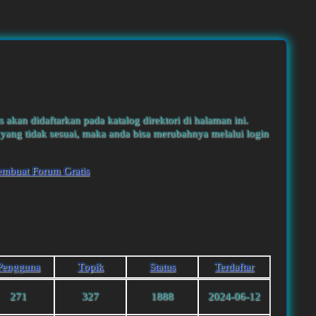
s akan didaftarkan pada katalog direktori di halaman ini.
yang tidak sesuai, maka anda bisa merubahnya melalui login
embuat Forum Gratis
Pengguna
Тopik
Status
Terdaftar
271
327
1888
2024-06-12