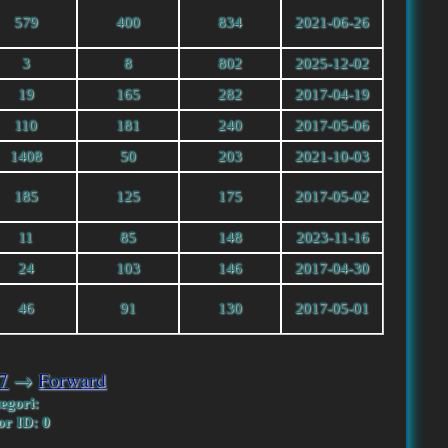
579
400
834
2021-06-26
3
8
802
2025-12-02
19
165
282
2017-04-19
110
181
240
2017-05-06
1408
50
203
2021-10-03
185
125
175
2017-05-02
11
85
148
2023-11-16
24
103
146
2017-04-30
46
91
130
2017-05-01
7
→
Forward
egori:
r ID: 0