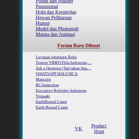
Politik dan Hukum
Paranormal
Hobi dan Kreativitas
Hewan Peliharaan
Humor
Model dan Photografi
Manga dan Animasi
Forum Baru Dibuat
Layanan whatsapp Reku
Tonton VIDEO Film Indonesia,…
Ask a Question (Tanyakan Apa…
WHATSAPP HALO BCA
Mancing
BCAsakuritas
Execurive Roleplay Indonesia
Yorasaki
EarthBound Camp
Earth Bound Camp
Product
VK
Hunt