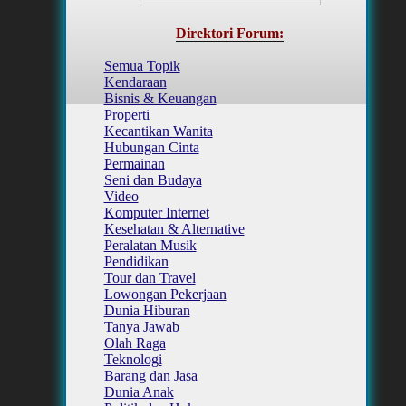
Direktori Forum:
Semua Topik
Kendaraan
Bisnis & Keuangan
Properti
Kecantikan Wanita
Hubungan Cinta
Permainan
Seni dan Budaya
Video
Komputer Internet
Kesehatan & Alternative
Peralatan Musik
Pendidikan
Tour dan Travel
Lowongan Pekerjaan
Dunia Hiburan
Tanya Jawab
Olah Raga
Teknologi
Barang dan Jasa
Dunia Anak