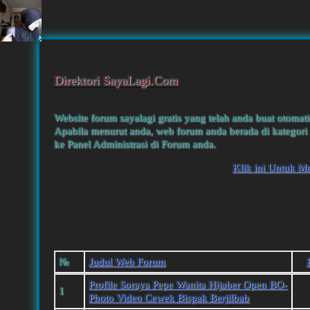
Direktori SayaLagi.Com
Website forum sayalagi gratis yang telah anda buat otomati
Apabila menurut anda, web forum anda berada di kategori 
ke Panel Administrasi di Forum anda.
Klik ini Untuk M
№
Judul Web Forum
Profile Soraya Pepe Wanita Hijaber Open BO-
1
Photo Video Cewek Bispak Berjilbab