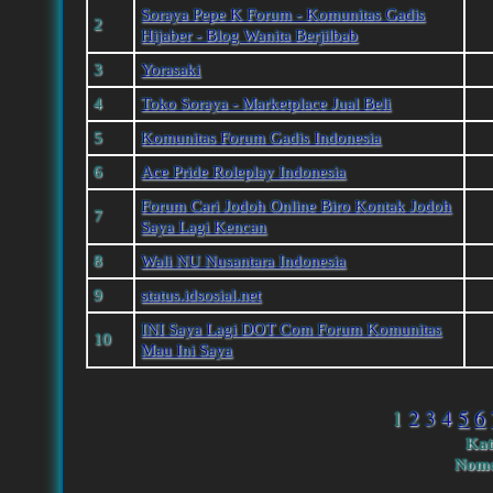
Soraya Pepe K Forum - Komunitas Gadis
2
Hijaber - Blog Wanita Berjilbab
3
Yorasaki
4
Toko Soraya - Marketplace Jual Beli
5
Komunitas Forum Gadis Indonesia
6
Ace Pride Roleplay Indonesia
Forum Cari Jodoh Online Biro Kontak Jodoh
7
Saya Lagi Kencan
8
Wali NU Nusantara Indonesia
9
status.idsosial.net
INI Saya Lagi DOT Com Forum Komunitas
10
Mau Ini Saya
1
2
3
4
5
6
Kat
Nomo