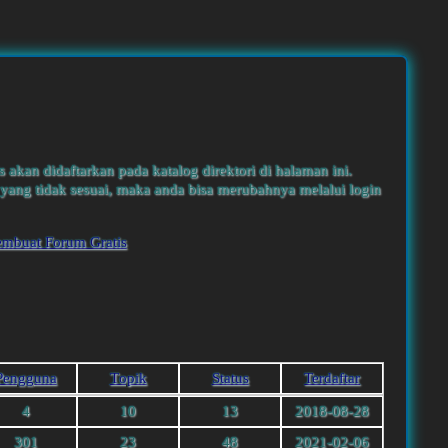
s akan didaftarkan pada katalog direktori di halaman ini.
yang tidak sesuai, maka anda bisa merubahnya melalui login
embuat Forum Gratis
Pengguna
Тopik
Status
Terdaftar
4
10
13
2018-08-28
301
23
48
2021-02-06