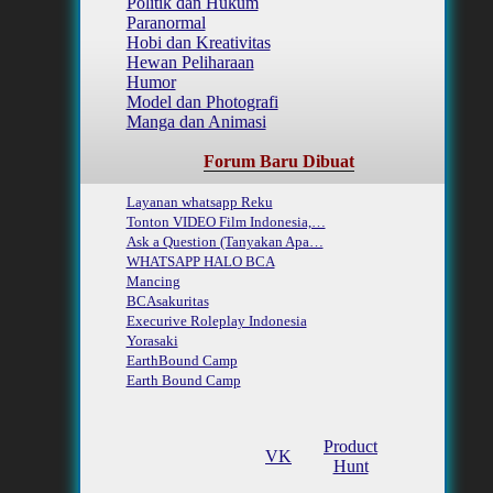
Politik dan Hukum
Paranormal
Hobi dan Kreativitas
Hewan Peliharaan
Humor
Model dan Photografi
Manga dan Animasi
Forum Baru Dibuat
Layanan whatsapp Reku
Tonton VIDEO Film Indonesia,…
Ask a Question (Tanyakan Apa…
WHATSAPP HALO BCA
Mancing
BCAsakuritas
Execurive Roleplay Indonesia
Yorasaki
EarthBound Camp
Earth Bound Camp
Product
VK
Hunt