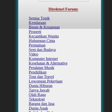
Direktori Forum:
Semua Topik
Kendaraan
Bisnis & Keuangan
Properti
Kecantikan Wanita
Hubungan Cinta
Permainan
Seni dan Budaya
Video
Komputer Internet
Kesehatan & Alternative
Peralatan Musik
Pendidikan
Tour dan Travel
Lowongan Pekerjaan
Dunia Hiburan
Tanya Jawab
Olah Raga
Teknologi
Barang dan Jasa
Dunia Anak