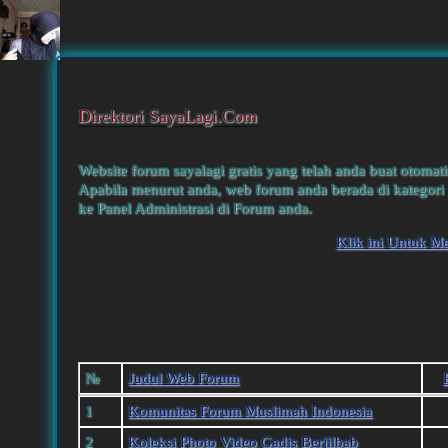
Direktori SayaLagi.Com
Website forum sayalagi gratis yang telah anda buat otomati
Apabila menurut anda, web forum anda berada di kategori 
ke Panel Administrasi di Forum anda.
Klik ini Untuk M
№
Judul Web Forum
1
Komunitas Forum Muslimah Indonesia
2
Koleksi Photo Video Gadis Berjilbab