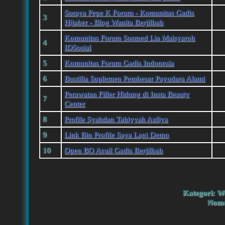
Soraya Pepe K Forum - Komunitas Gadis
3
Hijaber - Blog Wanita Berjilbab
Komunitas Forum Sosmed Lia Maisyaroh
4
IDSosial
5
Komunitas Forum Gadis Indonesia
6
Bustilia Suplemen Pembesar Payudara Alami
Perawatan Filler Hidung di Insta Beauty
7
Center
8
Profile Syahdan Tahiyyah Auliya
9
Link Bio Profile Saya Lagi Demo
10
Open BO Avail Gadis Berjilbab
Kategori: W
Nomo