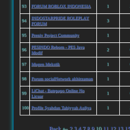
93
FORUM ROBLOX INDONESIA
1
INDOSTARPRIDE ROLEPLAY
94
3
FORUM
95
Preniv Project Community
1
PESINDO Reborn - PES Java
96
2
Modif
97
Mugen Mekstik
1
98
Forum socialNetwork akhirzaman
1
LiChat - Batepapo Online No
99
1
Licuar
100
Profile Syahdan Tahiyyah Auliya
1
Back
←
2
3
4
7
8
9
10
11
12
13
1