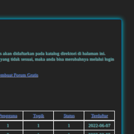
s akan didaftarkan pada katalog direktori di halaman ini.
yang tidak sesuai, maka anda bisa merubahnya melalui login
embuat Forum Gratis
Pengguna
Тopik
Status
Terdaftar
1
1
1
2022-06-07