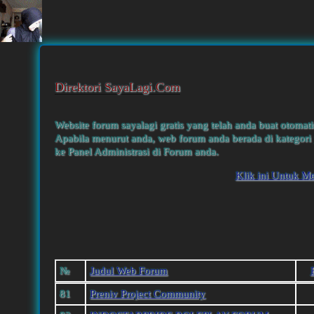
Direktori SayaLagi.Com
Website forum sayalagi gratis yang telah anda buat otomati
Apabila menurut anda, web forum anda berada di kategori 
ke Panel Administrasi di Forum anda.
Klik ini Untuk M
№
Judul Web Forum
81
Preniv Project Community