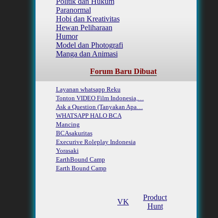
Politik dan Hukum
Paranormal
Hobi dan Kreativitas
Hewan Peliharaan
Humor
Model dan Photografi
Manga dan Animasi
Forum Baru Dibuat
Layanan whatsapp Reku
Tonton VIDEO Film Indonesia,…
Ask a Question (Tanyakan Apa…
WHATSAPP HALO BCA
Mancing
BCAsakuritas
Execurive Roleplay Indonesia
Yorasaki
EarthBound Camp
Earth Bound Camp
Product
VK
Hunt