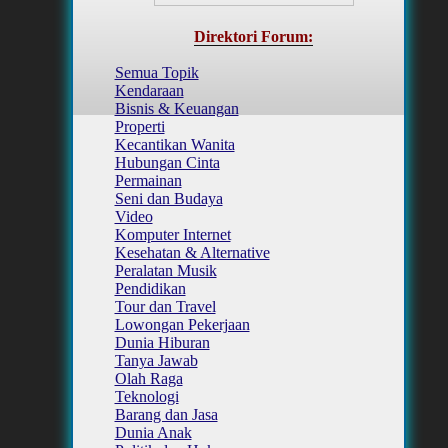
Direktori Forum:
Semua Topik
Kendaraan
Bisnis & Keuangan
Properti
Kecantikan Wanita
Hubungan Cinta
Permainan
Seni dan Budaya
Video
Komputer Internet
Kesehatan & Alternative
Peralatan Musik
Pendidikan
Tour dan Travel
Lowongan Pekerjaan
Dunia Hiburan
Tanya Jawab
Olah Raga
Teknologi
Barang dan Jasa
Dunia Anak