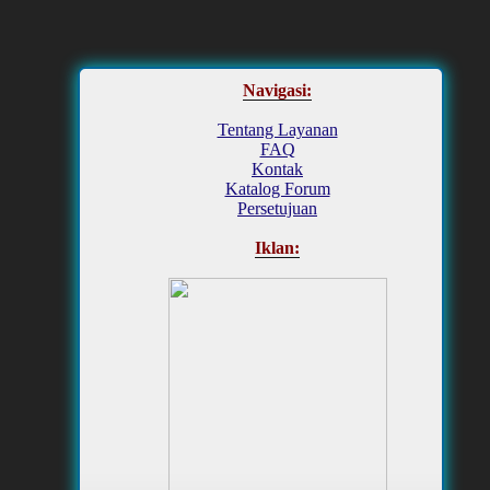
Navigasi:
Tentang Layanan
FAQ
Kontak
Katalog Forum
Persetujuan
Iklan: