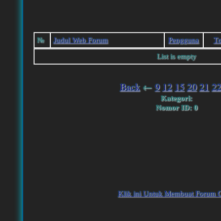
№
Judul Web Forum
Pengguna
Тo
List is empty
Back
←
9
12
15
20
21
2
Kategori:
Nomor ID: 0
Klik ini Untuk Membuat Forum G